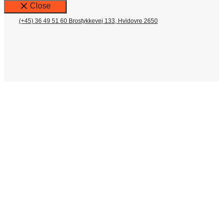
Close
(+45) 36 49 51 60
Brostykkevej 133, Hvidovre 2650