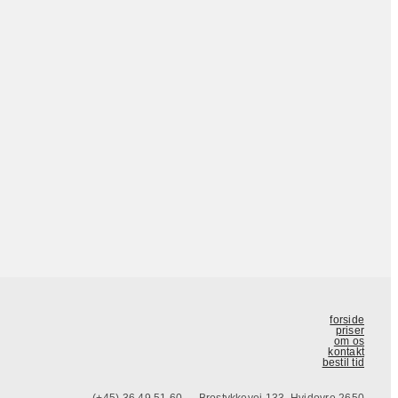
forside
priser
om os
kontakt
bestil tid
(+45) 36 49 51 60
Brostykkevej 133, Hvidovre 2650