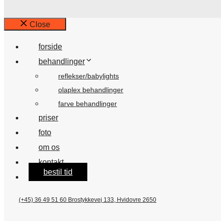
Close
forside
behandlinger
reflekser/babylights
olaplex behandlinger
farve behandlinger
priser
foto
om os
kontakt
bestil tid
(+45) 36 49 51 60
Brostykkevej 133, Hvidovre 2650