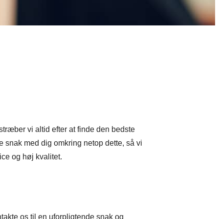
træber vi altid efter at finde den bedste
nde snak med dig omkring netop dette, så vi
e og høj kvalitet.
akte os til en uforpligtende snak og