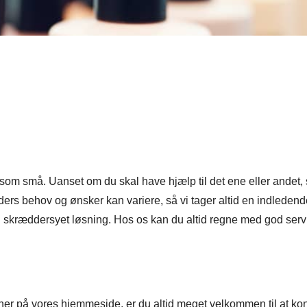
 som små. Uanset om du skal have hjælp til det ene eller andet, s
 kunders behov og ønsker kan variere, så vi tager altid en indlede
 skræddersyet løsning. Hos os kan du altid regne med god servic
r på vores hjemmeside, er du altid meget velkommen til at kont